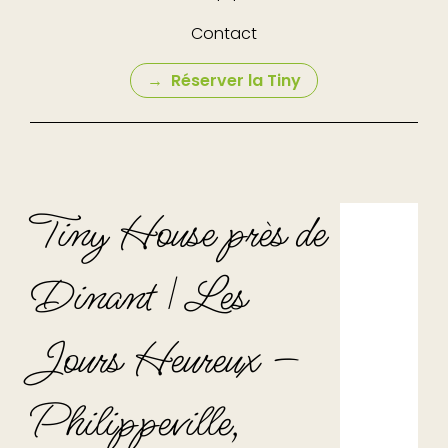
Contact
Réserver la Tiny
Tiny House près de
Dinant | Les
Jours Heureux —
Philippeville,