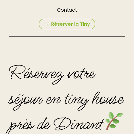
Contact
Réserver la Tiny
Réservez votre
séjour en tiny house
près de Dinant