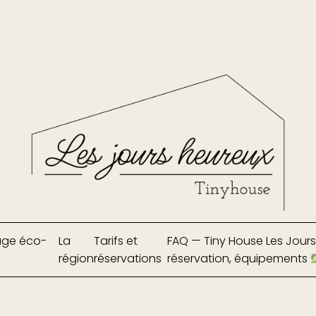
fuge éco-
La
Tarifs et
FAQ — Tiny House Les Jours 
région
réservations
réservation, équipements